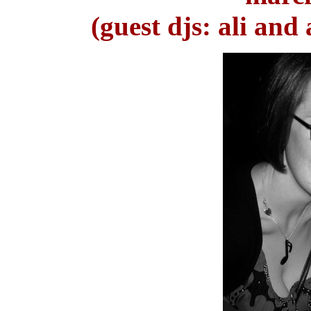
(guest djs: ali an